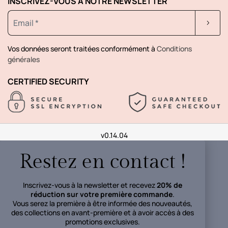
INSCRIVEZ-VOUS À NOTRE NEWSLETTER
Vos données seront traitées conformément à
Conditions
générales
CERTIFIED SECURITY
v0.14.04
Restez en contact !
Inscrivez-vous à la newsletter et recevez
20% de
réduction sur votre première commande
.
Vous serez la première à être informée des nouveautés,
des collections en avant-première et à avoir accès à des
promotions exclusives.