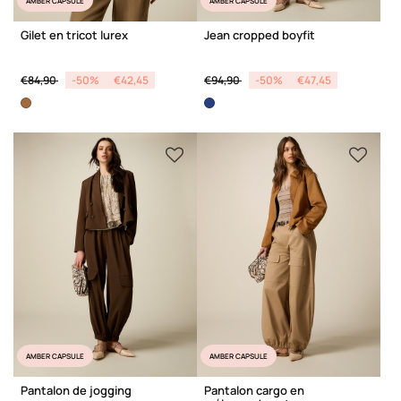
AMBER CAPSULE
AMBER CAPSULE
Gilet en tricot lurex
Jean cropped boyfit
Price reduced from
to
Price reduced from
to
€84,90
-50%
€42,45
€94,90
-50%
€47,45
AMBER CAPSULE
AMBER CAPSULE
Pantalon de jogging
Pantalon cargo en