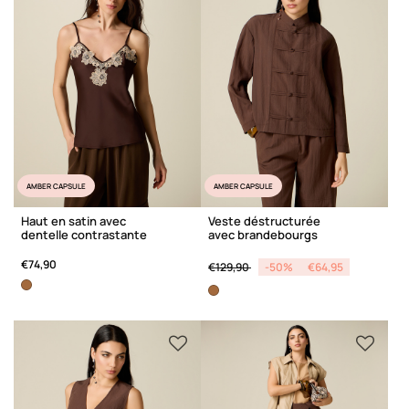
AMBER CAPSULE
AMBER CAPSULE
Haut en satin avec
Veste déstructurée
dentelle contrastante
avec brandebourgs
Price reduced from
to
€74,90
€129,90
-50%
€64,95