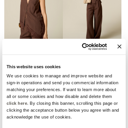
AMBER CAPSULE
AMBER CAPSULE
Blouse asymétrique
Pantalon palazzo à taille
avec dentelle
repliée
This website uses cookies
Price reduced from
to
€99,90
€119,90
-50%
€59,95
We use cookies to manage and improve website and
sign-in operations and send you commercial information
matching your preferences. If want to learn more about
all or some cookies and how disable and delete them
click here
. By closing this banner, scrolling this page or
clicking the acceptance button below you agree with and
acknowledge the use of cookies.