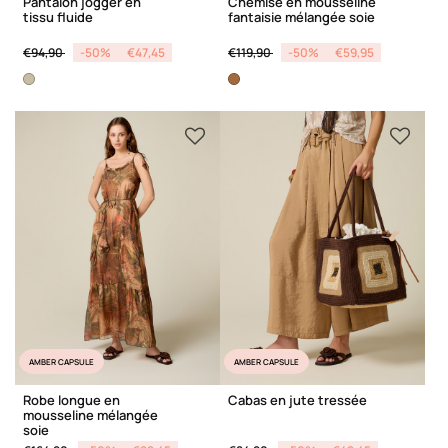
Pantalon jogger en
Chemise en mousseline
tissu fluide
fantaisie mélangée soie
Price reduced from
to
Price reduced from
to
€94,90
-50%
€47,45
€119,90
-50%
€59,95
AMBER CAPSULE
AMBER CAPSULE
Robe longue en
Cabas en jute tressée
mousseline mélangée
soie
Price reduced from
to
Price reduced from
to