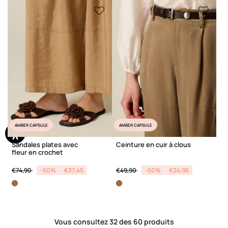
AMBER CAPSULE
AMBER CAPSULE
Sandales plates avec
Ceinture en cuir à clous
fleur en crochet
Price reduced from
to
Price reduced from
to
€74,90
-50%
€37,45
€49,90
-50%
€24,95
Vous consultez 32 des 60 produits