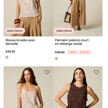
AMBER CAPSULE
AMBER CAPSULE
Blouse brodée avec
Pantalon palazzo court
dentelle
en mélange modal
Price reduced from
to
€99,90
€99,90
-50%
€49,95