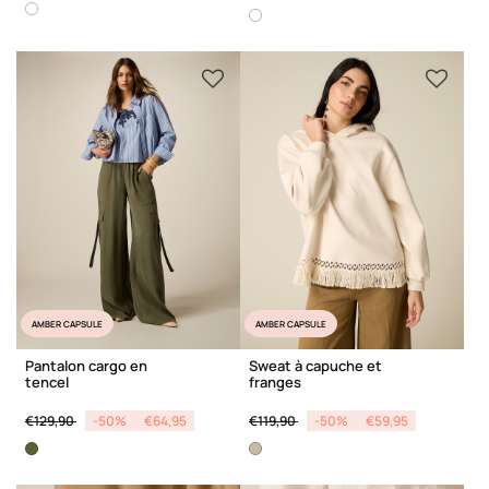
AMBER CAPSULE
AMBER CAPSULE
Pantalon cargo en
Sweat à capuche et
tencel
franges
Price reduced from
to
Price reduced from
to
€129,90
-50%
€64,95
€119,90
-50%
€59,95