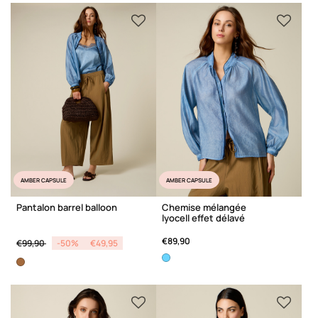
AMBER CAPSULE
AMBER CAPSULE
Pantalon barrel balloon
Chemise mélangée
lyocell effet délavé
Price reduced from
to
€89,90
€99,90
-50%
€49,95