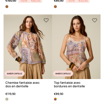
€164,90
-50%
€82,45
€84,90
-50%
€42,45
AMBER CAPSULE
AMBER CAPSULE
Chemise fantaisie avec
Top fantaisie avec
dos en dentelle
bordures en dentelle
€119,90
€89,90