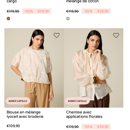
cargo
mélange de coton
Price reduced from
to
Price reduced from
to
€119,90
-50%
€59,95
€119,90
-50%
€59,95
AMBER CAPSULE
AMBER CAPSULE
Blouse en mélange
Chemise avec
lyocell avec broderie
applications florales
Price reduced from
to
€109,90
€119,90
-50%
€59,95