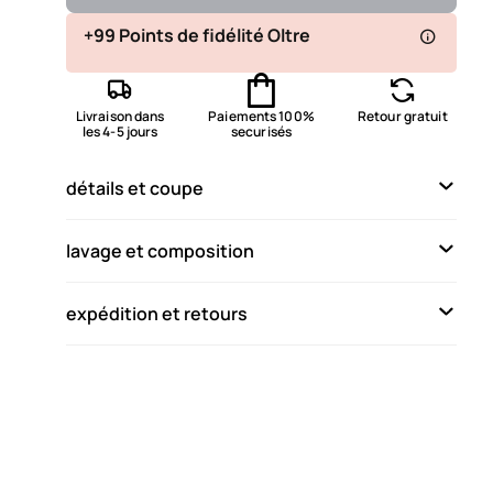
Non disponible
+99 Points de fidélité Oltre
Montrer les articles similaires
Non disponible
Livraison dans
Paiements 100%
Retour gratuit
Montrer les articles similaires
les 4-5 jours
securisés
Disponible
détails et coupe
Disponible
lavage et composition
Non disponible
Montrer les articles similaires
expédition et retours
Non disponible
Montrer les articles similaires