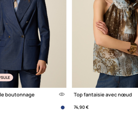
PSULE
ble boutonnage
Top fantaisie avec nœud
74,90 €