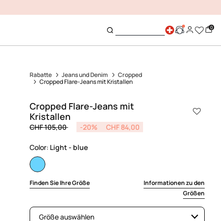
0
Rabatte
Jeans und Denim
Cropped
Cropped Flare-Jeans mit Kristallen
Cropped Flare-Jeans mit
Kristallen
Price reduced from
to
CHF 105,00
-20%
CHF 84,00
Color:
Light - blue
selected
Finden Sie Ihre Größe
Informationen zu den
Größen
Größe auswählen