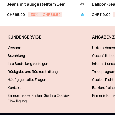
Jeans mit ausgestelltem Bein
Balloon-Jea
Price reduced from
to
Price reduce
to
CHF 95,00
-30%
CHF 66,50
CHF 119,00
KUNDENSERVICE
ANGABEN 
Versand
Unternehmen
Bezahlung
Geschäftsbe
Ihre Bestellung verfolgen
Informations
Rückgabe und Rückerstattung
Treueprogra
Häufig gestellte Fragen
Cookie-Richtl
Kontakt
Barrierefreihe
Erneuern oder ändern Sie Ihre Cookie-
Firmeninform
Einwilligung