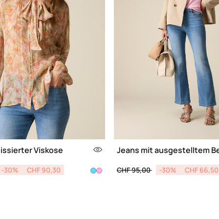
lissierter Viskose
Jeans mit ausgestelltem B
e
d from
o
Price reduced from
to
-30%
CHF 90,30
CHF 95,00
-30%
CHF 66,50