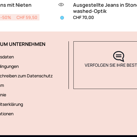
ns mit Nieten
Ausgestellte Jeans in Ston
washed-Optik
d from
-50%
CHF 59,50
CHF 70,00
ZUM UNTERNEHMEN
sdaten
VERFOLGEN SIE IHRE BES
dingungen
schreiben zum Datenschutz
mm
inie
itserklärung
ationen