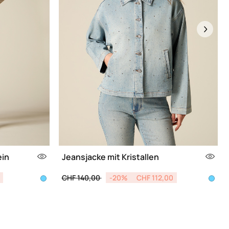
Next
ein
Jeansjacke mit Kristallen
Price reduced from
to
CHF 140,00
-20%
CHF 112,00