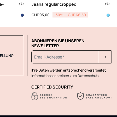
e-
Jeans regular cropped
Price reduced from
to
CHF 95,00
-30%
CHF 66,50
ABONNIEREN SIE UNSEREN
NEWSLETTER
TELLUNG
Ihre Daten werden entsprechend verarbeitet
Informationsschreiben zum Datenschutz
CERTIFIED SECURITY