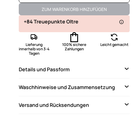
Verfügbar
ZUM WARENKORB HINZUFÜGEN
Verfügbar
+84 Treuepunkte Oltre
Nicht verfügbar
Ähnliche Artikel anzeigen
Lieferung
100% sichere
Leicht gemacht
Nicht verfügbar
Ähnliche Artikel anzeigen
innerhalb von 3-4
Zahlungen
Tagen
Verfügbar
Details und Passform
Nicht verfügbar
Ähnliche Artikel anzeigen
Nicht verfügbar
Ähnliche Artikel anzeigen
Waschhinweise und Zusammensetzung
Versand und Rücksendungen