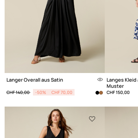
Langer Overall aus Satin
Langes Kleid
Muster
Price reduced from
to
CHF 140,00
-50%
CHF 70,00
CHF 150,00