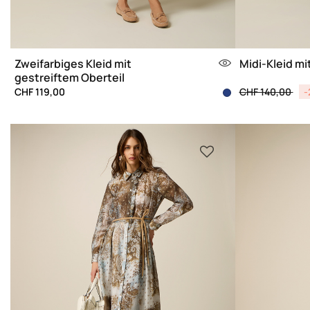
Zweifarbiges Kleid mit
Midi-Kleid m
gestreiftem Oberteil
Price reduced 
to
CHF 119,00
CHF 140,00
-