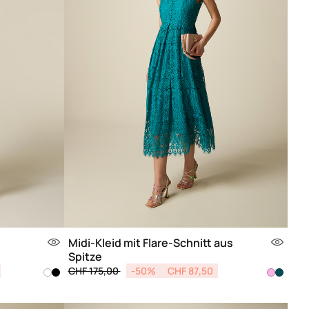
Midi-Kleid mit Flare-Schnitt aus
Spitze
Price reduced from
to
CHF 175,00
-50%
CHF 87,50