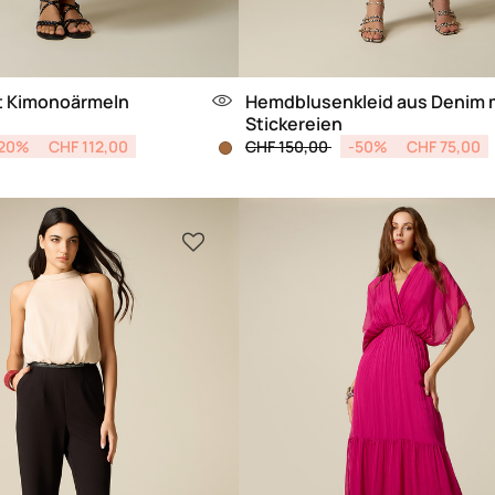
it Kimonoärmeln
Hemdblusenkleid aus Denim 
Stickereien
from
Price reduced from
to
20%
CHF 112,00
CHF 150,00
-50%
CHF 75,00