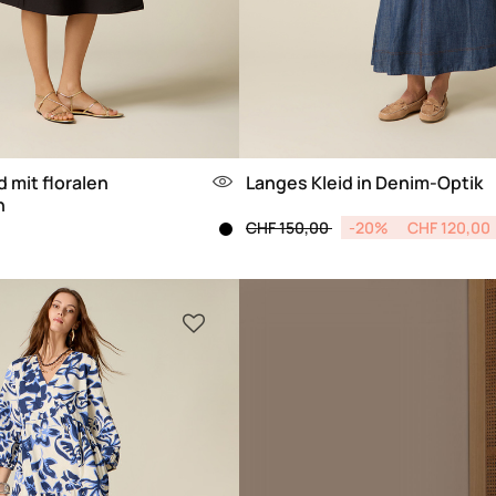
d mit floralen
Langes Kleid in Denim-Optik
n
Price reduced from
to
CHF 150,00
-20%
CHF 120,00