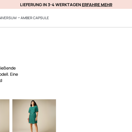
20% RABATT AUF IHREN ERSTEN KAUF!
ERFAHRE MEHR
ANMELDEN JETZT
NIVERSUM
AMBER CAPSULE
Fließende
dell. Eine
nd