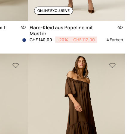
ONLINE EXCLUSIVE
mit
Flare-Kleid aus Popeline mit
Muster
Price reduced from
to
CHF 140,00
-20%
CHF 112,00
4 Farben