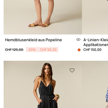
Hemdblusenkleid aus Popeline
A-Linien-Klei
Applikatione
Price reduced from
to
CHF 129,00
-30%
CHF 90,30
CHF 150,00