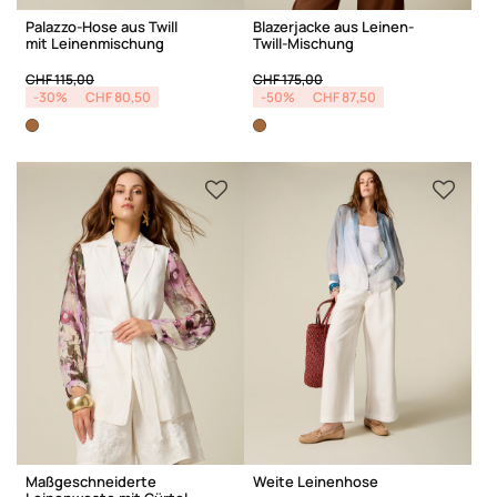
Palazzo-Hose aus Twill
Blazerjacke aus Leinen-
mit Leinenmischung
Twill-Mischung
Price reduced from
to
Price reduced from
to
CHF 115,00
CHF 175,00
-30%
CHF 80,50
-50%
CHF 87,50
Maßgeschneiderte
Weite Leinenhose