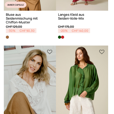
AMBER CAPSULE
Bluse aus
Langes Kleid aus
Seidenmischung mit
Seiden-Voile-Mix
Chiffon-Muster
Price reduced from
to
Price reduced from
to
CHF 129,00
CHF 175,00
-30%
CHF 90,30
-20%
CHF 140,00