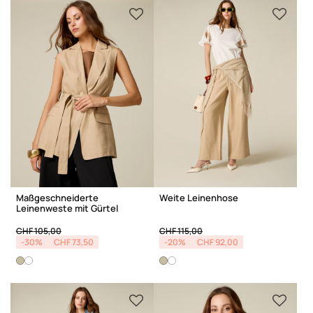
Maßgeschneiderte
Weite Leinenhose
Leinenweste mit Gürtel
Price reduced from
to
Price reduced from
to
CHF 105,00
CHF 115,00
-30%
CHF 73,50
-20%
CHF 92,00