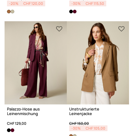
-20%
CHF 120,00
-30%
CHF 115,50
Palazzo-Hose aus
Unstrukturierte
Leinenmischung
Leinenjacke
Price reduced from
to
CHF 129,00
CHF 150,00
-30%
CHF 105,00