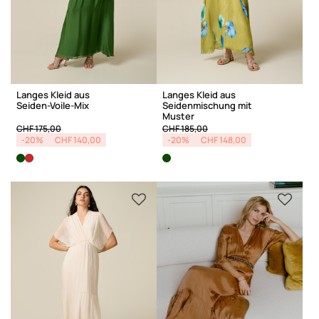
Langes Kleid aus
Langes Kleid aus
Seiden-Voile-Mix
Seidenmischung mit
Muster
Price reduced from
to
Price reduced from
to
CHF 175,00
CHF 185,00
-20%
CHF 140,00
-20%
CHF 148,00