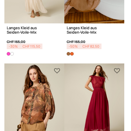
Langes Kleid aus
Langes Kleid aus
Seiden-Voile-Mix
Seiden-Voile-Mix
Price reduced from
to
Price reduced from
to
CHF 165,00
CHF 165,00
-30%
CHF 115,50
-50%
CHF 82,50