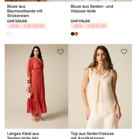
Bluse aus
Bluse aus Seiden- und
Baumwollseide mit
Viskose-Voile
Stickereien
Price reduced from
to
Price reduced from
to
CHF 129,00
CHF 115,00
-20%
CHF 103,20
-50%
CHF 57,50
Langes Kleid aus
Top aus Seide/Viskose
Seiden-Voile-Mix
mit Applikationen