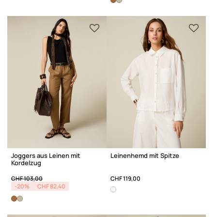
Joggers aus Leinen mit
Leinenhemd mit Spitze
Kordelzug
Price reduced from
to
CHF 103,00
CHF 119,00
-20%
CHF 82,40