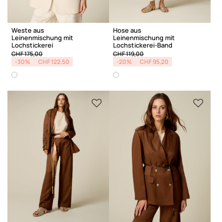
Weste aus
Hose aus
Leinenmischung mit
Leinenmischung mit
Lochstickerei
Lochstickerei-Band
Price reduced from
to
Price reduced from
to
CHF 175,00
CHF 119,00
-30%
CHF 122,50
-20%
CHF 95,20