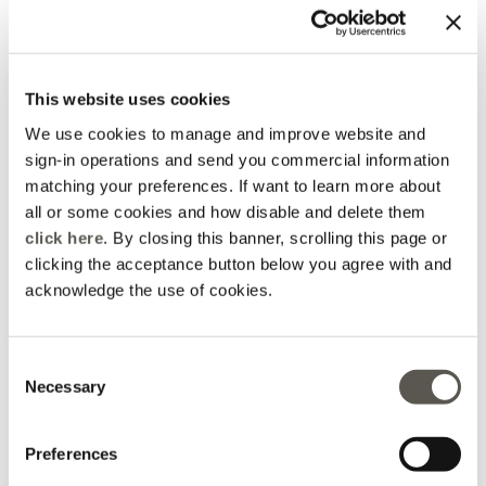
This website uses cookies
We use cookies to manage and improve website and
sign-in operations and send you commercial information
matching your preferences. If want to learn more about
all or some cookies and how disable and delete them
Jacke aus
Palazzo-Hose aus
click here
. By closing this banner, scrolling this page or
Leinenmischung
Leinenmischung
clicking the acceptance button below you agree with and
Price reduced from
to
Price reduced from
to
CHF 165,00
CHF 129,00
acknowledge the use of cookies.
-50%
CHF 82,50
-30%
CHF 90,30
Consent
Necessary
Selection
Preferences