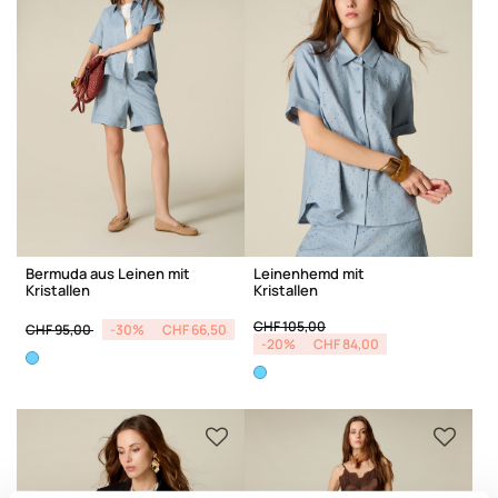
Bermuda aus Leinen mit
Leinenhemd mit
Kristallen
Kristallen
Price reduced from
to
Price reduced from
to
CHF 105,00
CHF 95,00
-30%
CHF 66,50
-20%
CHF 84,00