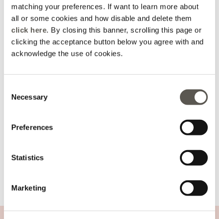
Sélectionnez la taille
matching your preferences. If want to learn more about
all or some cookies and how disable and delete them
AJOUTER AU PANIER
click here
. By closing this banner, scrolling this page or
+79 Points de fidélité Oltre
clicking the acceptance button below you agree with and
acknowledge the use of cookies.
Livraison dans les 3-
Paiements 100%
Retour simple
4 jours
securisés
Consent
Necessary
Selection
détails et coupe
Preferences
lavage et composition
Statistics
expédition et retours
Marketing
Boléro en tricot léger
ASSISTANCE CLIENTS