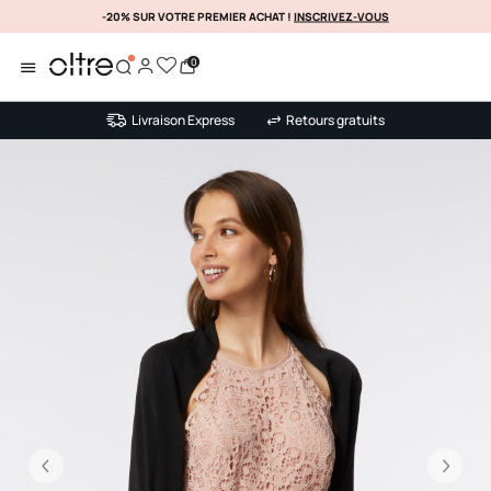
-20% SUR VOTRE PREMIER ACHAT !
DÉCOUVREZ ENCORE PLUS
INSCRIVEZ-VOUS
0
Livraison Express
Retours gratuits
Précédent
Su