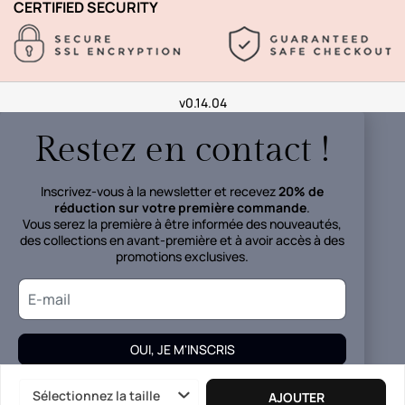
CERTIFIED SECURITY
v0.14.04
Restez en contact !
Inscrivez-vous à la newsletter et recevez
20% de
réduction sur votre première commande
.
Vous serez la première à être informée des nouveautés,
des collections en avant-première et à avoir accès à des
promotions exclusives.
OUI, JE M'INSCRIS
Vos données seront traitées conformément à la
politique de
Sélectionnez la taille
AJOUTER
confidentialité.