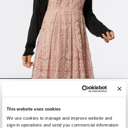
Boléro en tricot léger
CHF 79,90
Color:
Noir
This website uses cookies
We use cookies to manage and improve website and
sign-in operations and send you commercial information
selected