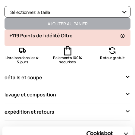
Sélectionnez la taille
Disponible
AJOUTER AU PANIER
Disponible
+119 Points de fidélité Oltre
Disponible
Livraison dans les 4-
Paiements 100%
Retour gratuit
Disponible
5 jours
securisés
Disponible
détails et coupe
Disponible
Disponible
lavage et composition
Disponible
expédition et retours
Complétez votre look