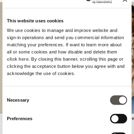
This website uses cookies
We use cookies to manage and improve website and
sign-in operations and send you commercial information
matching your preferences. If want to learn more about
all or some cookies and how disable and delete them
click here
. By closing this banner, scrolling this page or
Previous
Next
clicking the acceptance button below you agree with and
acknowledge the use of cookies.
Consent
Necessary
Selection
Top sans couture en tricot
Blouse en viscose plissé
Preferences
nœud
64,90 €
119,90 €