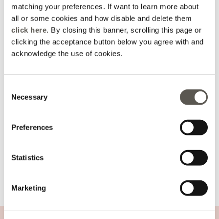
Sélectionnez la taille
matching your preferences. If want to learn more about
all or some cookies and how disable and delete them
AJOUTER AU PANIER
click here
. By closing this banner, scrolling this page or
+59 Points de fidélité Oltre
clicking the acceptance button below you agree with and
acknowledge the use of cookies.
Livraison dans les 4-
Paiements 100%
Retour gratuit
5 jours
securisés
Consent
Necessary
Selection
détails et coupe
Preferences
lavage et composition
Statistics
expédition et retours
Marketing
Boléro en tricot léger
ASSISTANCE CLIENTS