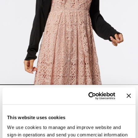
Boléro en tricot léger
59,00 €
Color:
Noir
This website uses cookies
We use cookies to manage and improve website and
sign-in operations and send you commercial information
selected