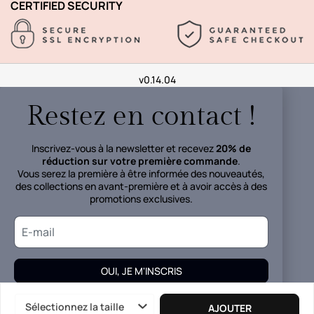
CERTIFIED SECURITY
v0.14.04
Restez en contact !
Inscrivez-vous à la newsletter et recevez
20% de
réduction sur votre première commande
.
Vous serez la première à être informée des nouveautés,
des collections en avant-première et à avoir accès à des
promotions exclusives.
OUI, JE M'INSCRIS
Vos données seront traitées conformément à la
politique de
Sélectionnez la taille
AJOUTER
confidentialité.