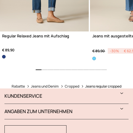
Regular Relaxed Jeans mit Aufschlag
Jeans mit ausgestellt
Price reduced from
to
€ 89,90
€ 89,90
-30%
€ 62,
Rabatte
Jeans und Denim
Cropped
Jeans regular cropped
KUNDENSERVICE
ANGABEN ZUM UNTERNEHMEN