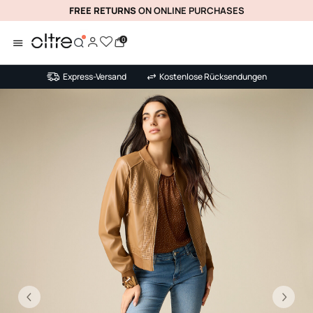
FREE RETURNS
ON ONLINE PURCHASES
0
Express-Versand
Kostenlose Rücksendungen
Vorhergehend
Nä