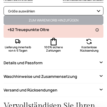
Größe auswählen
Verfügbar
ZUM WARENKORB HINZUFÜGEN
Verfügbar
+62 Treuepunkte Oltre
Verfügbar
Lieferung innerhalb
100% sichere
Kostenlose
Verfügbar
von 4-5 Tagen
Zahlungen
Rücksendung
Verfügbar
Details und Passform
Verfügbar
Letzter verfügbarer Artikel
Waschhinweise und Zusammensetzung
Letzter verfügbarer Artikel
Versand und Rücksendungen
Vervollständigen Sie Ihren