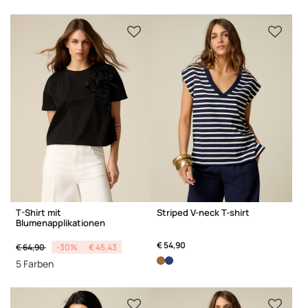
T-Shirt mit
Striped V-neck T-shirt
Blumenapplikationen
Price reduced from
to
€ 54,90
€ 64,90
-30%
€ 45,43
5 Farben