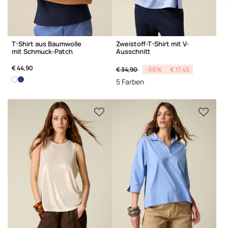
T-Shirt aus Baumwolle
Zweistoff-T-Shirt mit V-
mit Schmuck-Patch
Ausschnitt
Price reduced from
to
€ 44,90
€ 34,90
-50%
€ 17,45
5 Farben