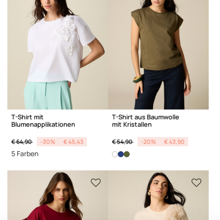
T-Shirt mit
T-Shirt aus Baumwolle
Blumenapplikationen
mit Kristallen
Price reduced from
to
Price reduced from
to
€ 64,90
-30%
€ 45,43
€ 54,90
-20%
€ 43,90
5 Farben