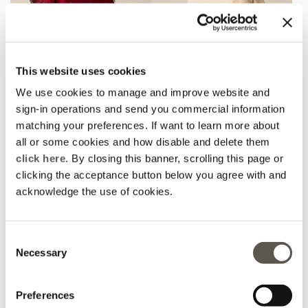
This website uses cookies
We use cookies to manage and improve website and
sign-in operations and send you commercial information
matching your preferences. If want to learn more about
T-Shirt aus Baumwolle
T-Shirt mit Tüll-
mit Kristallen und
Applikation
all or some cookies and how disable and delete them
Rüschen
click here
. By closing this banner, scrolling this page or
Price reduced from
to
Price reduced from
to
€ 54,90
-30%
€ 38,43
€ 64,90
-50%
€ 32,45
clicking the acceptance button below you agree with and
acknowledge the use of cookies.
Consent
Necessary
Selection
Preferences