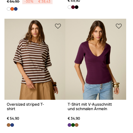
Price reduced from
to
€ 49,90
€ 54,90
-30%
€ 38,43
Oversized striped T-
T-Shirt mit V-Ausschnitt
shirt
und schmalen Ärmeln
€ 54,90
€ 34,90