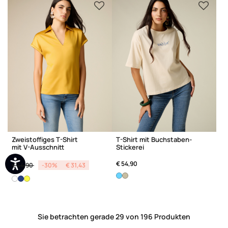
Zweistoffiges T-Shirt
T-Shirt mit Buchstaben-
mit V-Ausschnitt
Stickerei
Price reduced from
to
€ 54,90
€ 44,90
-30%
€ 31,43
Sie betrachten gerade 29 von 196 Produkten