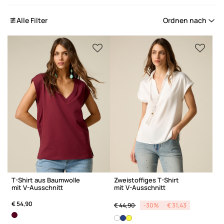
Alle Filter
Ordnen nach
T-Shirt aus Baumwolle
Zweistoffiges T-Shirt
mit V-Ausschnitt
mit V-Ausschnitt
Price reduced from
to
€ 54,90
€ 44,90
-30%
€ 31,43