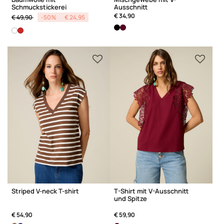
Schmuckstickerei
Ausschnitt
Price reduced from
to
€ 34,90
€ 49,90
-50%
€ 24,95
Striped V-neck T-shirt
T-Shirt mit V-Ausschnitt
und Spitze
€ 54,90
€ 59,90