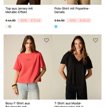
Top aus Jersey mit
Polo-Shirt mit Popeline-
Metallic-Effekt
Details
Price reduced from
to
Price reduced from
to
€ 44,90
-30%
€ 31,43
€ 64,90
-30%
€ 45,43
Boxy-T-Shirt aus
T-Shirt aus Modal-
Baumwolle mit
Mischgewebe mit V-