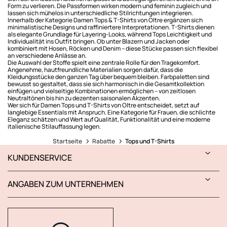
Form zu verlieren. Die Passformen wirken modern und feminin zugleich und
lassen sich mühelos in unterschiedliche Stilrichtungen integrieren.
Innerhalb der Kategorie Damen Tops & T-Shirts von Oltre ergänzen sich
minimalistische Designs und raffiniertere Interpretationen. T-Shirts dienen
als elegante Grundlage für Layering-Looks, während Tops Leichtigkeit und
Individualität ins Outfit bringen. Ob unter Blazern und Jacken oder
kombiniert mit Hosen, Röcken und Denim – diese Stücke passen sich flexibel
an verschiedene Anlässe an.
Die Auswahl der Stoffe spielt eine zentrale Rolle für den Tragekomfort.
Angenehme, hautfreundliche Materialien sorgen dafür, dass die
Kleidungsstücke den ganzen Tag über bequem bleiben. Farbpaletten sind
bewusst so gestaltet, dass sie sich harmonisch in die Gesamt­kollektion
einfügen und vielseitige Kombinationen ermöglichen – von zeitlosen
Neutraltönen bis hin zu dezenten saisonalen Akzenten.
Wer sich für Damen Tops und T-Shirts von Oltre entscheidet, setzt auf
langlebige Essentials mit Anspruch. Eine Kategorie für Frauen, die schlichte
Eleganz schätzen und Wert auf Qualität, Funktionalität und eine moderne
italienische Stilauffassung legen.
Startseite
Rabatte
Tops und T-Shirts
KUNDENSERVICE
ANGABEN ZUM UNTERNEHMEN