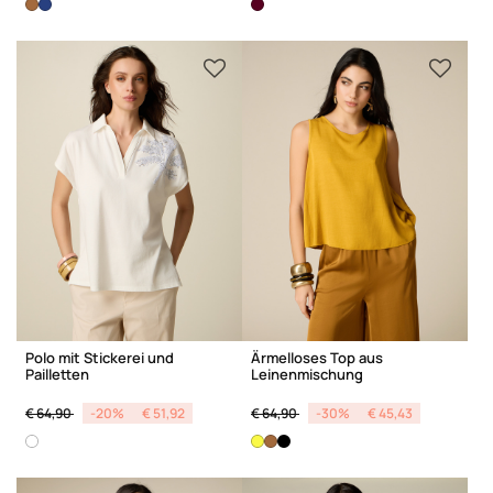
Polo mit Stickerei und
Ärmelloses Top aus
Pailletten
Leinenmischung
Price reduced from
to
Price reduced from
to
€ 64,90
-20%
€ 51,92
€ 64,90
-30%
€ 45,43