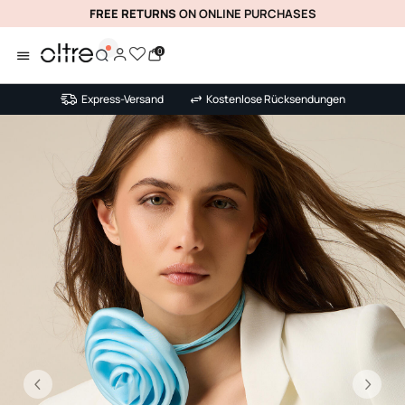
FREE RETURNS
ON ONLINE PURCHASES
0
Express-Versand
Kostenlose Rücksendungen
Vorhergehend
Nä