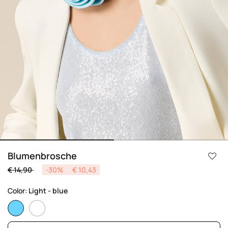
Blumenbrosche
Price reduced from
to
€ 14,90
-30%
€ 10,43
Color:
Light - blue
selected