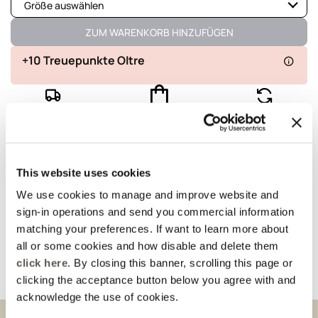
Größe auswählen
Verfügbar
ZUM WARENKORB HINZUFÜGEN
+10 Treuepunkte Oltre
Lieferung innerhalb
100% sichere
Kostenlose
von 4-5 Tagen
Zahlungen
Rücksendung
Details und Passform
This website uses cookies
We use cookies to manage and improve website and
Waschhinweise und Zusammensetzung
sign-in operations and send you commercial information
matching your preferences. If want to learn more about
Versand und Rücksendungen
all or some cookies and how disable and delete them
click here
. By closing this banner, scrolling this page or
Vorgeschlagen für Sie
clicking the acceptance button below you agree with and
acknowledge the use of cookies.